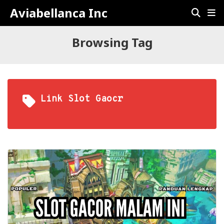
Aviabellanca Inc
Browsing Tag
Link Slot Gaocr