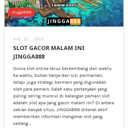
Jingga888
Aug 31, 2025
SLOT GACOR MALAM INI
JINGGA888
Dunia slot online terus berkembang dari waktu
ke waktu, bukan hanya dari sisi permainan,
tetapi juga strategi bermain yang digunakan
oleh para pemain. Salah satu pertanyaan yang
paling sering muncul di kalangan pemain slot
adalah: slot apa yang gacor malam ini? Di antara
sekian banyak situs, JINGGA888 dikenal aktif
memberikan informasi mengenai slot yang
sedang…