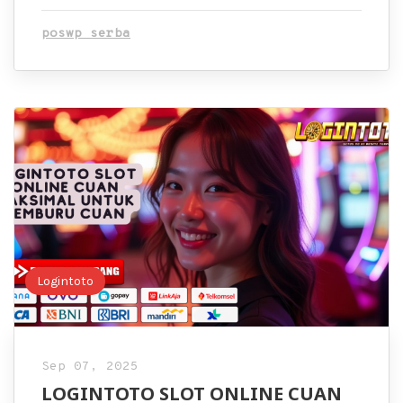
poswp serba
Logintoto
Sep 07, 2025
LOGINTOTO SLOT ONLINE CUAN