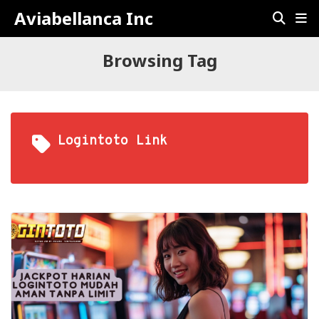
Aviabellanca Inc
Browsing Tag
Logintoto Link