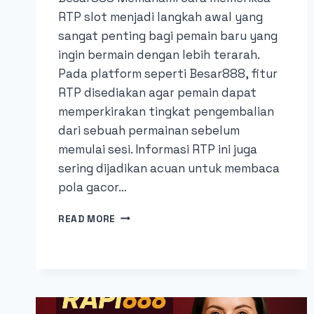
RTP slot menjadi langkah awal yang
sangat penting bagi pemain baru yang
ingin bermain dengan lebih terarah.
Pada platform seperti Besar888, fitur
RTP disediakan agar pemain dapat
memperkirakan tingkat pengembalian
dari sebuah permainan sebelum
memulai sesi. Informasi RTP ini juga
sering dijadikan acuan untuk membaca
pola gacor…
CARA
READ MORE
CEK
RTP
SLOT
GACOR
DI
BESAR888