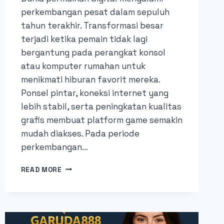
perkembangan pesat dalam sepuluh
tahun terakhir. Transformasi besar
terjadi ketika pemain tidak lagi
bergantung pada perangkat konsol
atau komputer rumahan untuk
menikmati hiburan favorit mereka.
Ponsel pintar, koneksi internet yang
lebih stabil, serta peningkatan kualitas
grafis membuat platform game semakin
mudah diakses. Pada periode
perkembangan…
MELODI888
READ MORE
SLOT
DAN
TREN
GAME
DIGITAL