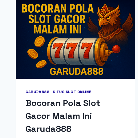
GARUDA888
|
SITUS SLOT ONLINE
Bocoran Pola Slot
Gacor Malam Ini
Garuda888