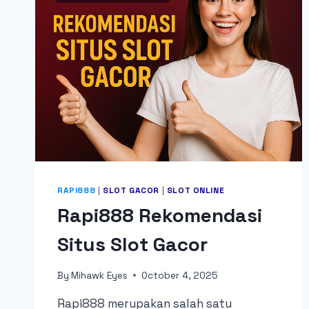
UNTUK
PEMAIN
BARU
RAPI888
|
SLOT GACOR
|
SLOT ONLINE
Rapi888 Rekomendasi
Situs Slot Gacor
By
Mihawk Eyes
October 4, 2025
Rapi888 merupakan salah satu