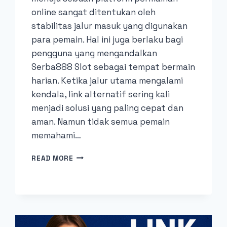
online sangat ditentukan oleh
stabilitas jalur masuk yang digunakan
para pemain. Hal ini juga berlaku bagi
pengguna yang mengandalkan
Serba888 Slot sebagai tempat bermain
harian. Ketika jalur utama mengalami
kendala, link alternatif sering kali
menjadi solusi yang paling cepat dan
aman. Namun tidak semua pemain
memahami…
KAPAN
READ MORE
HARUS
BERALIH
KE
LINK
ALTERNATIF
SERBA888