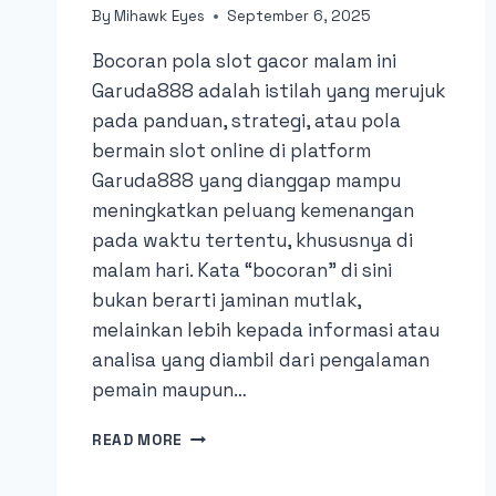
By
Mihawk Eyes
September 6, 2025
Bocoran pola slot gacor malam ini
Garuda888 adalah istilah yang merujuk
pada panduan, strategi, atau pola
bermain slot online di platform
Garuda888 yang dianggap mampu
meningkatkan peluang kemenangan
pada waktu tertentu, khususnya di
malam hari. Kata “bocoran” di sini
bukan berarti jaminan mutlak,
melainkan lebih kepada informasi atau
analisa yang diambil dari pengalaman
pemain maupun…
BOCORAN
READ MORE
POLA
SLOT