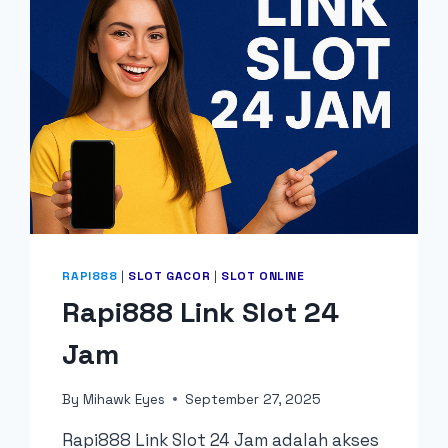
SLOT
RAPI888
|
SLOT GACOR
|
SLOT ONLINE
Rapi888 Link Slot 24
Jam
By
Mihawk Eyes
September 27, 2025
Rapi888 Link Slot 24 Jam adalah akses