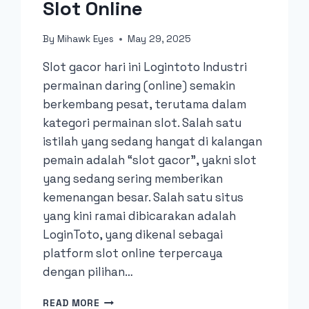
Slot Online
By
Mihawk Eyes
May 29, 2025
Slot gacor hari ini Logintoto Industri
permainan daring (online) semakin
berkembang pesat, terutama dalam
kategori permainan slot. Salah satu
istilah yang sedang hangat di kalangan
pemain adalah “slot gacor”, yakni slot
yang sedang sering memberikan
kemenangan besar. Salah satu situs
yang kini ramai dibicarakan adalah
LoginToto, yang dikenal sebagai
platform slot online terpercaya
dengan pilihan…
SLOT
READ MORE