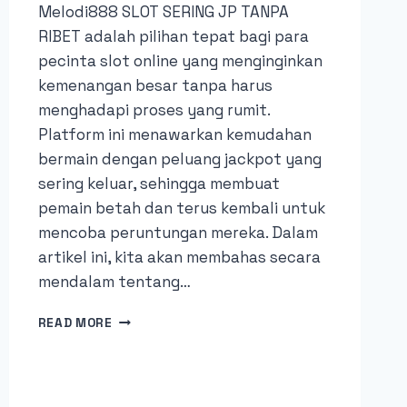
Melodi888 SLOT SERING JP TANPA
RIBET adalah pilihan tepat bagi para
pecinta slot online yang menginginkan
kemenangan besar tanpa harus
menghadapi proses yang rumit.
Platform ini menawarkan kemudahan
bermain dengan peluang jackpot yang
sering keluar, sehingga membuat
pemain betah dan terus kembali untuk
mencoba peruntungan mereka. Dalam
artikel ini, kita akan membahas secara
mendalam tentang…
MELODI888
READ MORE
SLOT
SERING
JP
TANPA