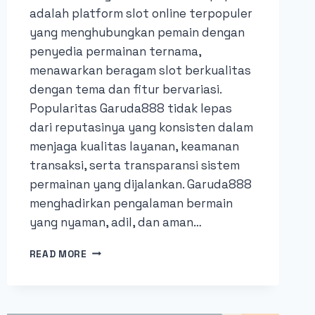
adalah platform slot online terpopuler
yang menghubungkan pemain dengan
penyedia permainan ternama,
menawarkan beragam slot berkualitas
dengan tema dan fitur bervariasi.
Popularitas Garuda888 tidak lepas
dari reputasinya yang konsisten dalam
menjaga kualitas layanan, keamanan
transaksi, serta transparansi sistem
permainan yang dijalankan. Garuda888
menghadirkan pengalaman bermain
yang nyaman, adil, dan aman…
GARUDA888
READ MORE
AGEN
SLOT
ONLINE
TERPOPULER