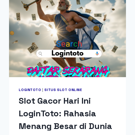
LOGINTOTO
|
SITUS SLOT ONLINE
Slot Gacor Hari Ini
LoginToto: Rahasia
Menang Besar di Dunia