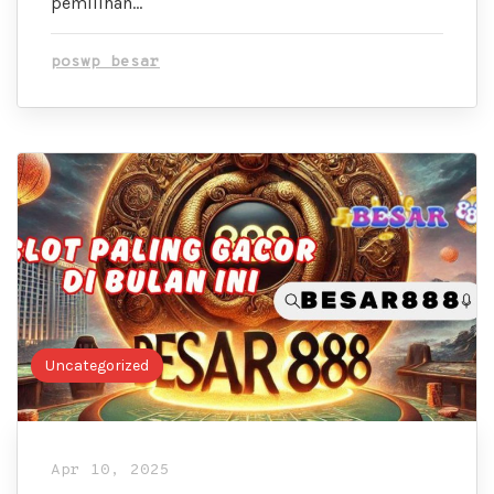
pemilihan…
poswp besar
Uncategorized
Apr 10, 2025