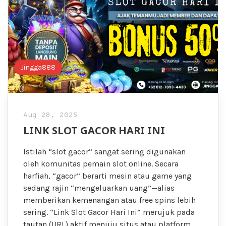
Jingga888
Aug 28, 2025
LINK SLOT GACOR HARI INI
Istilah “slot gacor” sangat sering digunakan
oleh komunitas pemain slot online. Secara
harfiah, “gacor” berarti mesin atau game yang
sedang rajin “mengeluarkan uang”—alias
memberikan kemenangan atau free spins lebih
sering. “Link Slot Gacor Hari Ini“ merujuk pada
tautan (URL) aktif menuju situs atau platform