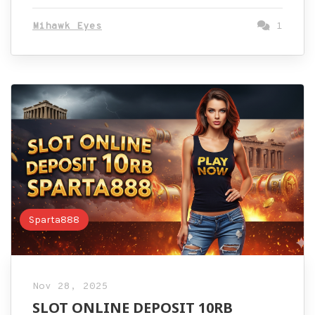
Mihawk Eyes
1
Sparta888
Nov 28, 2025
SLOT ONLINE DEPOSIT 10RB