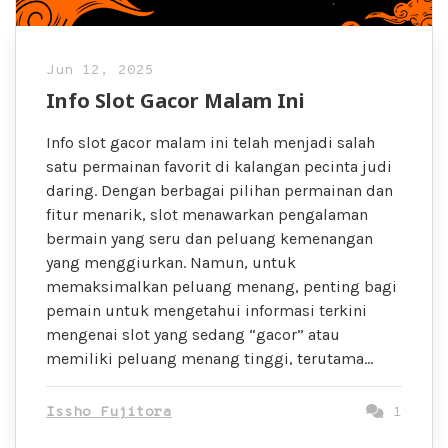
Jun 12, 2025
Info Slot Gacor Malam Ini
Info slot gacor malam ini telah menjadi salah
satu permainan favorit di kalangan pecinta judi
daring. Dengan berbagai pilihan permainan dan
fitur menarik, slot menawarkan pengalaman
bermain yang seru dan peluang kemenangan
yang menggiurkan. Namun, untuk
memaksimalkan peluang menang, penting bagi
pemain untuk mengetahui informasi terkini
mengenai slot yang sedang “gacor” atau
memiliki peluang menang tinggi, terutama…
Issho Fujitora
1