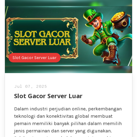
Slot Gacor Server Luar
Jul 07, 2025
Slot Gacor Server Luar
Dalam industri perjudian online, perkembangan
teknologi dan konektivitas global membuat
pemain memiliki banyak pilihan dalam memilih
jenis permainan dan server yang digunakan.