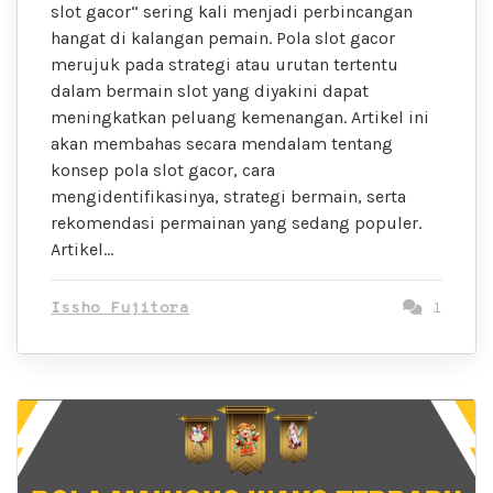
slot gacor“ sering kali menjadi perbincangan
hangat di kalangan pemain. Pola slot gacor
merujuk pada strategi atau urutan tertentu
dalam bermain slot yang diyakini dapat
meningkatkan peluang kemenangan. Artikel ini
akan membahas secara mendalam tentang
konsep pola slot gacor, cara
mengidentifikasinya, strategi bermain, serta
rekomendasi permainan yang sedang populer.
Artikel…
Issho Fujitora
1