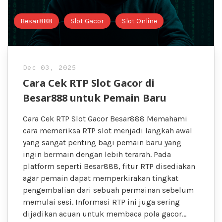
Besar888
Slot Gacor
Slot Online
Dec 03, 2025
Cara Cek RTP Slot Gacor di
Besar888 untuk Pemain Baru
Cara Cek RTP Slot Gacor Besar888 Memahami
cara memeriksa RTP slot menjadi langkah awal
yang sangat penting bagi pemain baru yang
ingin bermain dengan lebih terarah. Pada
platform seperti Besar888, fitur RTP disediakan
agar pemain dapat memperkirakan tingkat
pengembalian dari sebuah permainan sebelum
memulai sesi. Informasi RTP ini juga sering
dijadikan acuan untuk membaca pola gacor…