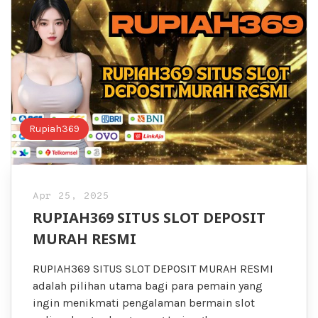
Rupiah369
Apr 25, 2025
RUPIAH369 SITUS SLOT DEPOSIT
MURAH RESMI
RUPIAH369 SITUS SLOT DEPOSIT MURAH RESMI
adalah pilihan utama bagi para pemain yang
ingin menikmati pengalaman bermain slot