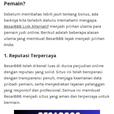
Pemain?
Sebelum membahas lebih jauh tentang bonus, ada
baiknya kita terlebih dahulu memahami mengapa
Besar888 Link Alternatif
menjadi pilihan utama para
pemain judi online. Berikut adalah beberapa alasan
utama yang membuat Besar888 layak menjadi pilihan
Anda:
1.
Reputasi Terpercaya
Besar888 telah dikenal luas di dunia perjudian online
dengan reputasi yang solid. Situs ini telah beroperasi
dengan transparansi penuh, menjaga keamanan data
pribadi pemain, serta menyediakan layanan pelanggan
yang responsif dan profesional. Semua ini membuat
Besar888 menjadi situs yang aman dan terpercaya untuk
bermain.