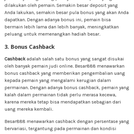
dilakukan oleh pemain. Semakin besar deposit yang
Anda lakukan, semakin besar pula bonus yang akan Anda
dapatkan. Dengan adanya bonus ini, pemain bisa
bermain lebih lama dan lebih banyak, meningkatkan
peluang untuk memenangkan hadiah besar.
3.
Bonus Cashback
Cashback
adalah salah satu bonus yang sangat disukai
oleh banyak pemain judi online. Besar888 menawarkan
bonus cashback yang memberikan pengembalian uang
kepada pemain yang mengalami kerugian dalam
permainan. Dengan adanya bonus cashback, pemain yang
kalah dalam permainan tidak perlu merasa kecewa,
karena mereka tetap bisa mendapatkan sebagian dari
uang mereka kembali.
Besar888 menawarkan cashback dengan persentase yang
bervariasi, tergantung pada permainan dan kondisi