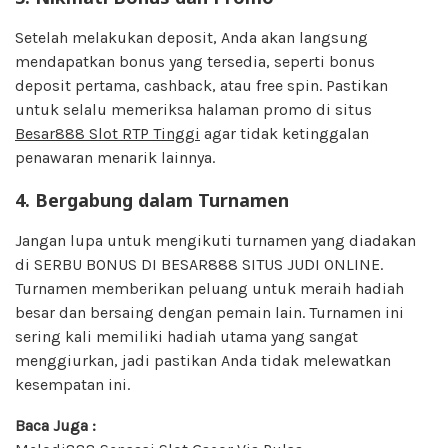
Setelah melakukan deposit, Anda akan langsung
mendapatkan bonus yang tersedia, seperti bonus
deposit pertama, cashback, atau free spin. Pastikan
untuk selalu memeriksa halaman promo di situs
Besar888 Slot RTP Tinggi
agar tidak ketinggalan
penawaran menarik lainnya.
4.
Bergabung dalam Turnamen
Jangan lupa untuk mengikuti turnamen yang diadakan
di SERBU BONUS DI BESAR888 SITUS JUDI ONLINE.
Turnamen memberikan peluang untuk meraih hadiah
besar dan bersaing dengan pemain lain. Turnamen ini
sering kali memiliki hadiah utama yang sangat
menggiurkan, jadi pastikan Anda tidak melewatkan
kesempatan ini.
Baca Juga :