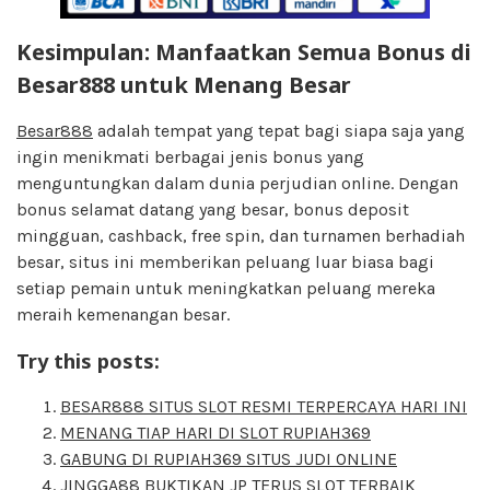
Kesimpulan: Manfaatkan Semua Bonus di
Besar888 untuk Menang Besar
Besar888
adalah tempat yang tepat bagi siapa saja yang
ingin menikmati berbagai jenis bonus yang
menguntungkan dalam dunia perjudian online. Dengan
bonus selamat datang yang besar, bonus deposit
mingguan, cashback, free spin, dan turnamen berhadiah
besar, situs ini memberikan peluang luar biasa bagi
setiap pemain untuk meningkatkan peluang mereka
meraih kemenangan besar.
Try this posts:
BESAR888 SITUS SLOT RESMI TERPERCAYA HARI INI
MENANG TIAP HARI DI SLOT RUPIAH369
GABUNG DI RUPIAH369 SITUS JUDI ONLINE
JINGGA88 BUKTIKAN JP TERUS SLOT TERBAIK