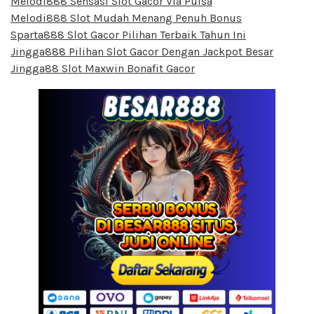
Melodi888 Sensasi Slot Gacor Via Pulsa
Melodi888 Slot Mudah Menang Penuh Bonus
Sparta888 Slot Gacor Pilihan Terbaik Tahun Ini
Jingga888 Pilihan Slot Gacor Dengan Jackpot Besar
Jingga88 Slot Maxwin Bonafit Gacor