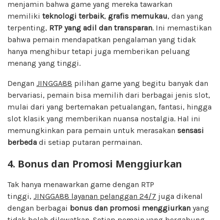
menjamin bahwa game yang mereka tawarkan
memiliki
teknologi terbaik
,
grafis memukau
, dan yang
terpenting,
RTP yang adil dan transparan
. Ini memastikan
bahwa pemain mendapatkan pengalaman yang tidak
hanya menghibur tetapi juga memberikan peluang
menang yang tinggi.
Dengan
JINGGA88
pilihan game yang begitu banyak dan
bervariasi, pemain bisa memilih dari berbagai jenis slot,
mulai dari yang bertemakan petualangan, fantasi, hingga
slot klasik yang memberikan nuansa nostalgia. Hal ini
memungkinkan para pemain untuk merasakan
sensasi
berbeda
di setiap putaran permainan.
4.
Bonus dan Promosi Menggiurkan
Tak hanya menawarkan game dengan RTP
tinggi,
JINGGA88 layanan pelanggan 24/7
juga dikenal
dengan berbagai
bonus dan promosi menggiurkan
yang
tidak boleh dilewatkan. Setiap pemain yang bergabung