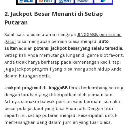
2.
Jackpot Besar Menanti di Setiap
Putaran
Salah satu alasan utama mengapa
JINGGA88 permainan
gacor
bisa mengubah pemain biasa menjadi
auto
sultan
adalah
potensi jackpot besar yang selalu tersedia
.
Setiap kali Anda memutar gulungan di game slot favorit,
Anda tidak hanya berharap pada kemenangan kecil, tapi
juga jackpot progresif yang bisa mengubah hidup Anda
dalam hitungan detik.
Jackpot progresif
di
Jingga88
terus berkembang seiring
dengan taruhan yang ditempatkan oleh pemain lain.
Artinya, semakin banyak pemain yang bermain, semakin
besar pula jackpot yang bisa Anda raih. Dengan fitur
seperti ini, setiap putaran menjadi kesempatan untuk
memenangkan uang dalam jumlah yang luar biasa.